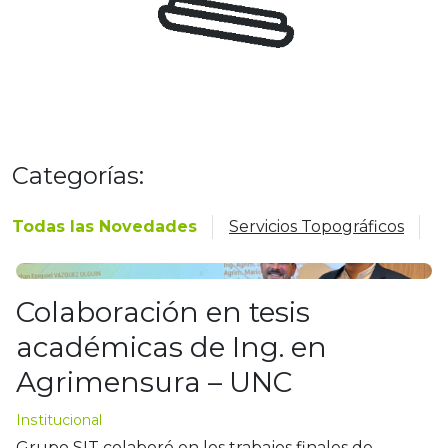
Categorías:
Todas las Novedades
Servicios Topográficos
T
Colaboración en tesis
académicas de Ing. en
Agrimensura – UNC
Institucional
Grupo SIT colaboró en los trabajos finales de