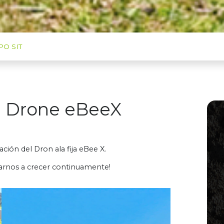
O SIT
e Drone eBeeX
ción del Dron ala fija eBee X.
arnos a crecer continuamente!