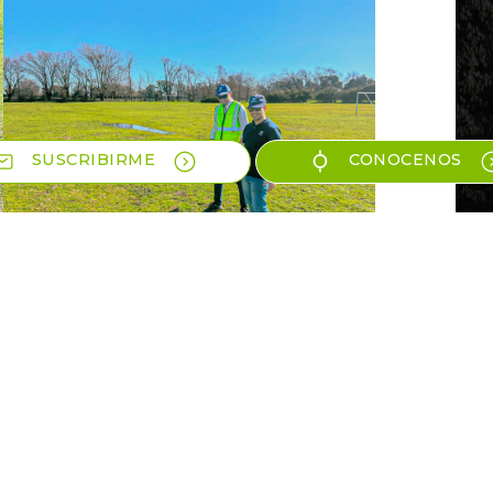
SUSCRIBIRME
CONOCENOS
d
con colegas!