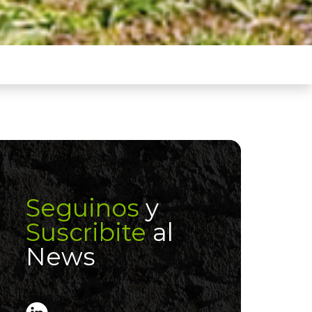
Seguinos
y
Suscribite
al
News