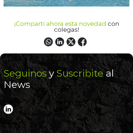
¡Compartí ahora esta novedad
con
colegas!
Seguinos
y
Suscribite
al
News